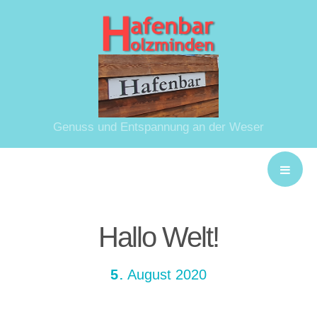
Genuss und Entspannung an der Weser
Hallo Welt!
5
August
2020
.